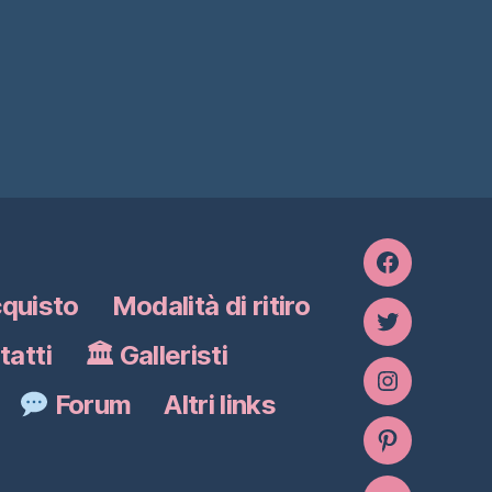
Facebook
cquisto
Modalità di ritiro
Twitter
tatti
🏛 Galleristi
Instagram
Forum
Altri links
Pinterest