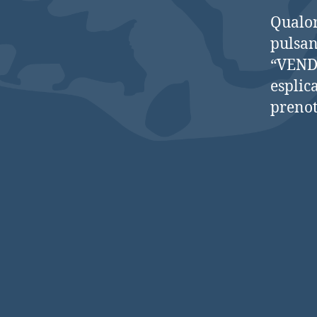
Qualor
pulsan
“VENDU
esplica
prenot