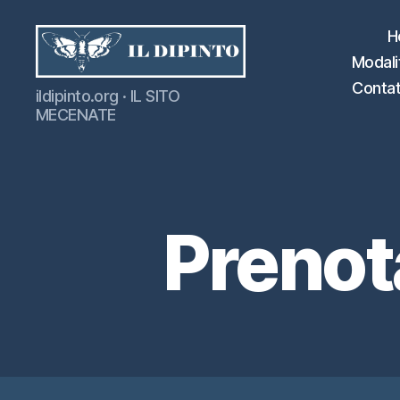
H
Modalit
IL
Contat
ildipinto.org · IL SITO
DIPINTO
MECENATE
Prenot