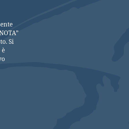
sente
RENOTA”
o. Si
 è
vo