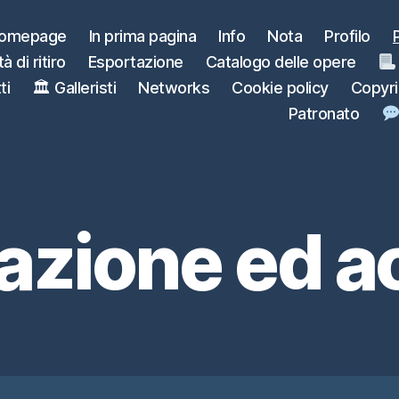
omepage
In prima pagina
Info
Nota
Profilo
à di ritiro
Esportazione
Catalogo delle opere
ti
🏛 Galleristi
Networks
Cookie policy
Copyr
Patronato
azione ed a