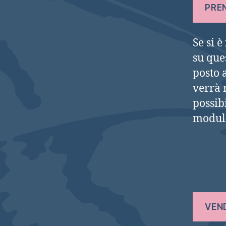
PRE
Se si è
su que
posto 
verrà 
possib
modul
VEN